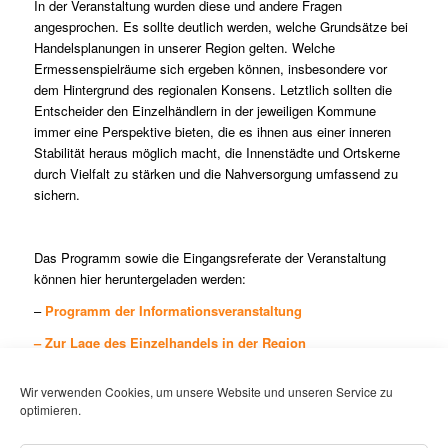
In der Veranstaltung wurden diese und andere Fragen
angesprochen. Es sollte deutlich werden, welche Grundsätze bei
Handelsplanungen in unserer Region gelten. Welche
Ermessenspielräume sich ergeben können, insbesondere vor
dem Hintergrund des regionalen Konsens. Letztlich sollten die
Entscheider den Einzelhändlern in der jeweiligen Kommune
immer eine Perspektive bieten, die es ihnen aus einer inneren
Stabilität heraus möglich macht, die Innenstädte und Ortskerne
durch Vielfalt zu stärken und die Nahversorgung umfassend zu
sichern.
Das Programm sowie die Eingangsreferate der Veranstaltung
können hier heruntergeladen werden:
–
Programm der Informationsveranstaltung
–
Zur Lage des Einzelhandels in der Region
Bertram Paganini, IHK Hochrhein-Bodensee
Wir verwenden Cookies, um unsere Website und unseren Service zu
–
Der Einzelhandel in der Raumordnung und Landesplanung
optimieren.
Dr. Johannes Dreier, Regierungspräsidium Freiburg