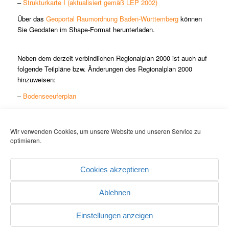
–
Strukturkarte I (aktualisiert gemäß LEP 2002)
Über das
Geoportal Raumordnung Baden-Württemberg
können
Sie Geodaten im Shape-Format herunterladen.
Neben dem derzeit verbindlichen Regionalplan 2000 ist auch auf
folgende Teilpläne bzw. Änderungen des Regionalplan 2000
hinzuweisen:
–
Bodenseeuferplan
–
Teilregionalplan Oberflächennahe Rohstoffe
–
Teilfortschreibung 3.1 Freiflächen-Photovoltaik
Wir verwenden Cookies, um unsere Website und unseren Service zu
optimieren.
–
Teilfortschreibung 3.2 Windenergie
–
Regionalplanänderungen
Cookies akzeptieren
Ablehnen
Einstellungen anzeigen
© COPYRIGHT - REGIONALVERBAND HOCHRHEIN-BODENSEE
-
powered by Perform
& Webonomics