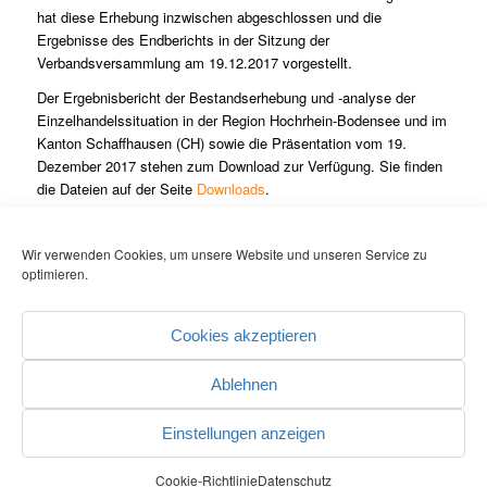
hat diese Erhebung inzwischen abgeschlossen und die
Ergebnisse des Endberichts in der Sitzung der
Verbandsversammlung am 19.12.2017 vorgestellt.
Der Ergebnisbericht der Bestandserhebung und -analyse der
Einzelhandelssituation in der Region Hochrhein-Bodensee und im
Kanton Schaffhausen (CH) sowie die Präsentation vom 19.
Dezember 2017 stehen zum Download zur Verfügung. Sie finden
die Dateien auf der Seite
Downloads
.
Downloadbare Dateien:
Wir verwenden Cookies, um unsere Website und unseren Service zu
–
Ergebnisbericht der Bestandserhebung und -analyse der
optimieren.
Einzelhandelssituation in der Region Hochrhein-Bodensee und im
Kanton Schaffhausen (CH)
Cookies akzeptieren
–
Präsentation vom 19.12.2017
Ablehnen
Einstellungen anzeigen
© COPYRIGHT - REGIONALVERBAND HOCHRHEIN-BODENSEE
-
powered by Perform
& Webonomics
Cookie-Richtlinie
Datenschutz
Datenschutz
Kontakt
Impressum