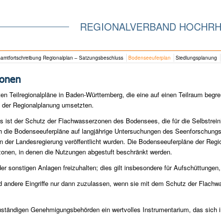
REGIONALVERBAND HOCHRH
amtfortschreibung Regionalplan – Satzungsbeschluss
Bodenseeuferplan
Siedlungsplanung
zonen
en Teilregionalpläne in Baden-Württemberg, die eine auf einen Teilraum beg
 der Regionalplanung umsetzten.
 ist der Schutz der Flachwasserzonen des Bodensees, die für die Selbstreini
ch die Bodenseeuferpläne auf langjährige Untersuchungen des Seenforschungs
 der Landesregierung veröffentlicht wurden. Die Bodenseeuferpläne der R
zonen, in denen die Nutzungen abgestuft beschränkt werden.
er sonstigen Anlagen freizuhalten; dies gilt insbesondere für Aufschüttungen
d andere Eingriffe nur dann zuzulassen, wenn sie mit dem Schutz der Flachwa
uständigen Genehmigungsbehörden ein wertvolles Instrumentarium, das sich i