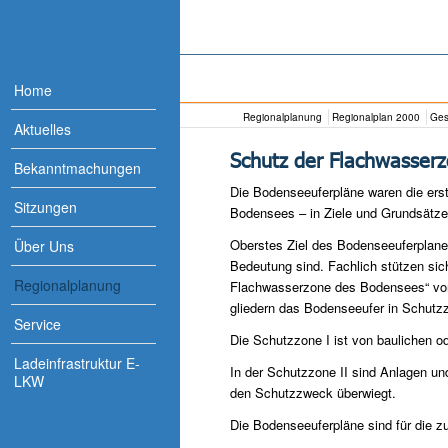
Home
Regionalplanung
Regionalplan 2000
Ges
Aktuelles
Schutz der Flachwasser
Bekanntmachungen
Die Bodenseeuferpläne waren die erst
Sitzungen
Bodensees – in Ziele und Grundsätze
Oberstes Ziel des Bodenseeuferplanes
Über Uns
Bedeutung sind. Fachlich stützen si
Regionalplanung
Flachwasserzone des Bodensees“ von
gliedern das Bodenseeufer in Schutz
Service
Die Schutzzone I ist von baulichen od
Ladeinfrastruktur E-
In der Schutzzone II sind Anlagen un
LKW
den Schutzzweck überwiegt.
Die Bodenseeuferpläne sind für die z