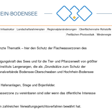
EIN-BODENSEE
Infrastruktur
Landschaftsrahmenplan
Regionalplanänderungen
Oberflächennahe Rohstoffe
Freiflächen-Photovoltaik
Windenergie
renzte Thematik – hier den Schutz der Flachwasserzonen des
gungskraft des Sees und für die Tier- und Pflanzenwelt von größter
instituts Langenargen, die als „Grundsätze zum Schutz der
egionalverbände Bodensee-Oberschwaben und Hochrhein-Bodensee
, Hafenanlagen, Stege und Bojenfelder.
sserzone zu vereinbaren sind oder wenn das öffentliche Interesse
n zahlreichen Verwaltungsgerichtsverfahren bewährt hat.