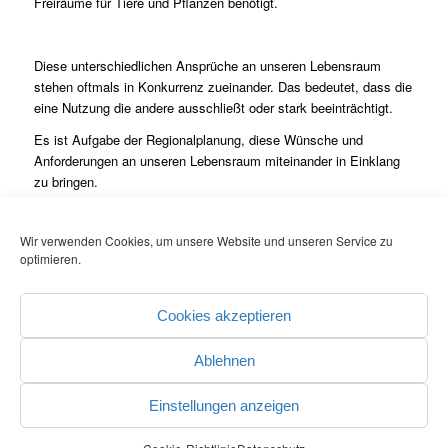
Freiräume für Tiere und Pflanzen benötigt.
Diese unterschiedlichen Ansprüche an unseren Lebensraum
stehen oftmals in Konkurrenz zueinander. Das bedeutet, dass die
eine Nutzung die andere ausschließt oder stark beeinträchtigt.
Es ist Aufgabe der Regionalplanung, diese Wünsche und
Anforderungen an unseren Lebensraum miteinander in Einklang
zu bringen.
Die Arbeitsgemeinschaft der Regionalverbände hat gemeinsam
mit der Landeszentrale für politische Bildung 2011 eine
Wir verwenden Cookies, um unsere Website und unseren Service zu
Publikation über die Aufgaben der Regionalverbände
optimieren.
herausgegeben. Diese Publikation steht auf der Homepage der
Landeszentrale für politischen Bildung zum Download zur
Cookies akzeptieren
Verfügung (
Download der Publikation
).
Ablehnen
Einstellungen anzeigen
© COPYRIGHT - REGIONALVERBAND HOCHRHEIN-BODENSEE
-
powered by Perform
& Webonomics