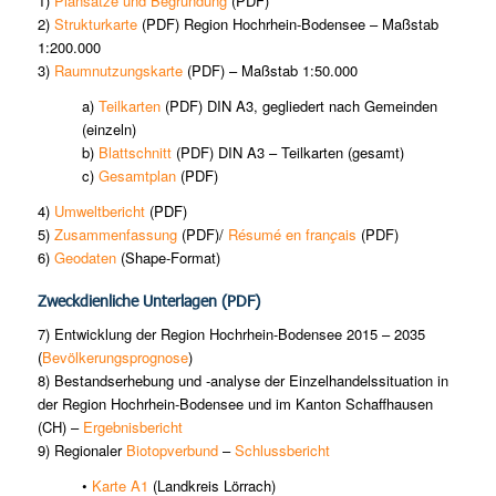
1)
Plansätze und Begründung
(PDF)
2)
Strukturkarte
(PDF) Region Hochrhein-Bodensee – Maßstab
1:200.000
3)
Raumnutzungskarte
(PDF) – Maßstab 1:50.000
a)
Teilkarten
(PDF) DIN A3, gegliedert nach Gemeinden
(einzeln)
b)
Blattschnitt
(PDF) DIN A3 – Teilkarten (gesamt)
c)
Gesamtplan
(PDF)
4)
Umweltbericht
(PDF)
5)
Zusammenfassung
(PDF)/
Résumé en fran
ç
ais
(PDF)
6)
Geodaten
(Shape-Format)
Zweckdienliche Unterlagen
(PDF)
7) Entwicklung der Region Hochrhein-Bodensee 2015 – 2035
(
Bevölkerungsprognose
)
8) Bestandserhebung und -analyse der Einzelhandelssituation in
der Region Hochrhein-Bodensee und im Kanton Schaffhausen
(CH) –
Ergebnisbericht
9) Regionaler
Biotopverbund
–
Schlussbericht
•
Karte A1
(Landkreis Lörrach)