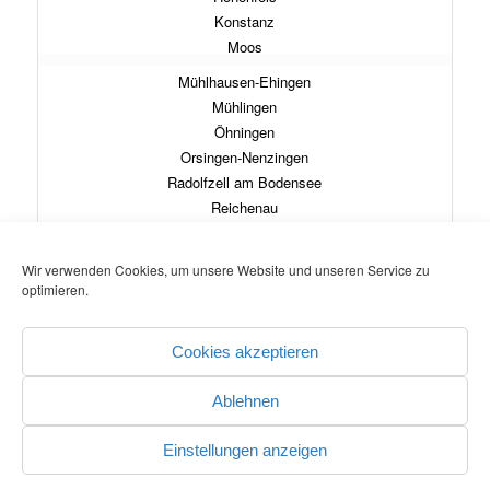
Konstanz
Moos
Mühlhausen-Ehingen
Mühlingen
Öhningen
Orsingen-Nenzingen
Radolfzell am Bodensee
Reichenau
Rielasingen-Worblingen
Singen (Hohentwiel)
Wir verwenden Cookies, um unsere Website und unseren Service zu
Steißlingen
optimieren.
Stockach
Tengen
Cookies akzeptieren
Volkertshausen
Ablehnen
Einstellungen anzeigen
© COPYRIGHT - REGIONALVERBAND HOCHRHEIN-BODENSEE
-
powered by Perform
& Webonomics