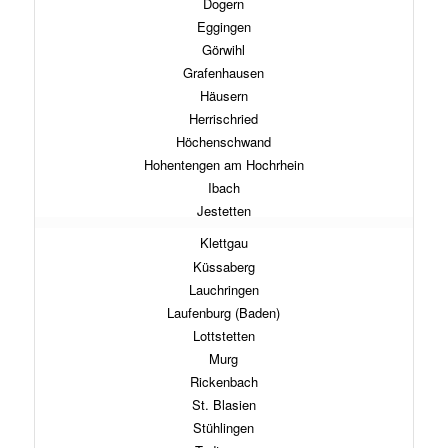
Dogern
Eggingen
Görwihl
Grafenhausen
Häusern
Herrischried
Höchenschwand
Hohentengen am Hochrhein
Ibach
Jestetten
Klettgau
Küssaberg
Lauchringen
Laufenburg (Baden)
Lottstetten
Murg
Rickenbach
St. Blasien
Stühlingen