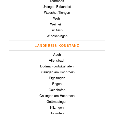
Todtmoos
Ühlingen-Birkendorf
Waldshut-Tiengen
Wehr
Weilheim
Wutach
Wutöschingen
LANDKREIS KONSTANZ
Aach
Allensbach
Bodman-Ludwigshafen
Büsingen am Hochrhein
Eigeltingen
Engen
Gaienhofen
Gailingen am Hochrhein
Gottmadingen
Hilzingen
Hohenfels