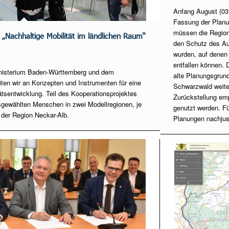
Anfang August (03
Fassung der Planu
müssen die Regiona
„Nachhaltige Mobilität im ländlichen Raum“
den Schutz des Au
wurden, auf denen
entfallen können. 
isterium Baden-Württemberg und dem
alte Planungsgrund
ten wir an Konzepten und Instrumenten für eine
Schwarzwald weiter
tätsentwicklung. Teil des Kooperationsprojektes
Zurückstellung emp
sgewählten Menschen in zwei Modellregionen, je
genutzt werden. F
der Region Neckar-Alb.
Planungen nachjus