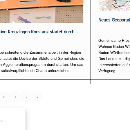
Neues Geoporta
ion Kreuzlingen-Konstanz startet durch
Gemeinsame Presse
Wohnen Baden-Würt
überschreitend die Zusammenarbeit in der Region
Baden-Württemberg
o lautet die Devise der Städte und Gemeinden, die
Das Land stellt di
ten Agglomerationsprogramm durchstarten. Um das
Interessierten auf
 selbstverpflichtende Charta unterzeichnet.
Verfügung.
6
7
›
»
ren.