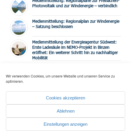
Medienmitteilung: Regionalpläne zur Freiflächen-
Photovoltaik und zur Windenergie – verbindlich
Medienmitteilung: Regionalplan zur Windenergie
– Satzung beschlossen
Medienmitteilung der Energieagentur Südwest:
Erste Ladesäule im NEMO-Projekt in Binzen
eröffnet: Ein weiterer Schritt hin zu nachhaltiger
Mobilität
Medienmitteilung der Energieagentur Südwest:
Zusammenarbeit für zukunftsfähige Mobilität im
Wir verwenden Cookies, um unsere Website und unseren Service zu
Kandertal und am Oberrhein geht weiter
optimieren.
Nachruf Albert Schmidt
Cookies akzeptieren
Ablehnen
Einstellungen anzeigen
© COPYRIGHT - REGIONALVERBAND HOCHRHEIN-BODENSEE
-
powered by Perform
& Webonomics