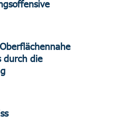
ngsoffensive
s Oberflächennahe
 durch die
ng
iss