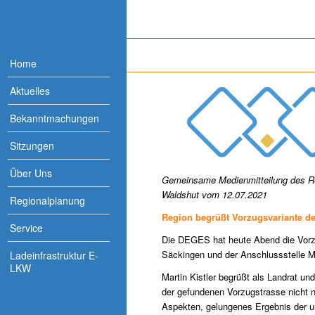
Home
Aktuelles
Bekanntmachungen
Sitzungen
Über Uns
Gemeinsame Medienmitteilung des R
Waldshut vom 12.07.2021
Regionalplanung
Region begrüßt Vorzugsvariante d
Service
Die DEGES hat heute Abend die Vorz
Säckingen und der Anschlussstelle Mur
Ladeinfrastruktur E-
LKW
Martin Kistler begrüßt als Landrat un
der gefundenen Vorzugstrasse nicht n
Aspekten, gelungenes Ergebnis der u