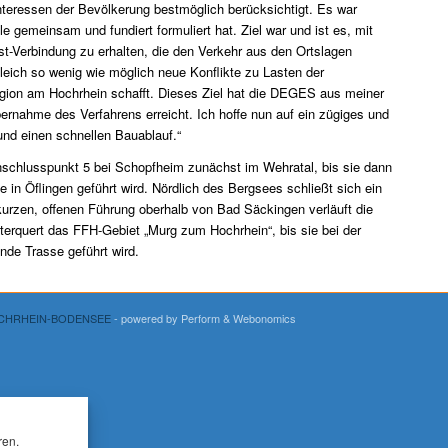
nteressen der Bevölkerung bestmöglich berücksichtigt. Es war
le gemeinsam und fundiert formuliert hat. Ziel war und ist es, mit
st-Verbindung zu erhalten, die den Verkehr aus den Ortslagen
leich so wenig wie möglich neue Konflikte zu Lasten der
ion am Hochrhein schafft. Dieses Ziel hat die DEGES aus meiner
Übernahme des Verfahrens erreicht. Ich hoffe nun auf ein zügiges und
und einen schnellen Bauablauf.“
nschlusspunkt 5 bei Schopfheim zunächst im Wehratal, bis sie dann
e in Öflingen geführt wird. Nördlich des Bergsees schließt sich ein
kurzen, offenen Führung oberhalb von Bad Säckingen verläuft die
terquert das FFH-Gebiet „Murg zum Hochrhein“, bis sie bei der
nde Trasse geführt wird.
OCHRHEIN-BODENSEE
- powered by Perform
& Webonomics
ren.