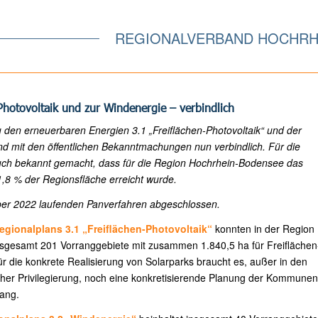
REGIONALVERBAND HOCHRH
Photovoltaik und zur Windenergie – verbindlich
u den erneuerbaren Energien 3.1 „Freiflächen-Photovoltaik“ und der
nd mit den öffentlichen Bekanntmachungen nun verbindlich. Für die
uch bekannt gemacht, dass für die Region Hochrhein-Bodensee das
 1,8 % der Regionsfläche erreicht wurde.
ber 2022 laufenden Panverfahren abgeschlossen.
egionalplans 3.1 „Freiflächen-Photovoltaik“
konnten in der Region
sgesamt 201 Vorranggebiete mit zusammen 1.840,5 ha für Freiflächen
ür die konkrete Realisierung von Solarparks braucht es, außer in den
her Privilegierung, noch eine konkretisierende Planung der Kommunen
Gang.