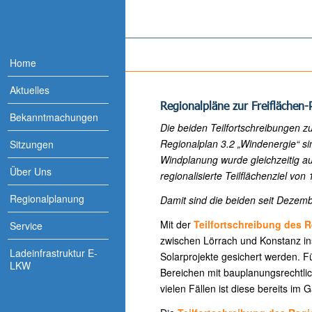
Home
Aktuelles
Regionalpläne zur Freiflächen-
Bekanntmachungen
Die beiden Teilfortschreibungen z
Regionalplan 3.2 „Windenergie“ si
Sitzungen
Windplanung wurde gleichzeitig a
Über Uns
regionalisierte Teilflächenziel von
Regionalplanung
Damit sind die beiden seit Dezem
Mit der
Teilfortschreibung des R
Service
zwischen Lörrach und Konstanz in
Ladeinfrastruktur E-
Solarprojekte gesichert werden. F
LKW
Bereichen mit bauplanungsrechtlic
vielen Fällen ist diese bereits im 