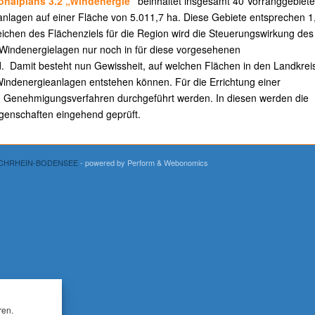
onalplans 3.2 „Windenergie“
beinhaltet insgesamt 40 Vorranggebiete
lagen auf einer Fläche von 5.011,7 ha. Diese Gebiete entsprechen 1
ichen des Flächenziels für die Region wird die Steuerungswirkung des
 Windenergielagen nur noch in für diese vorgesehenen
d. Damit besteht nun Gewissheit, auf welchen Flächen in den Landkrei
indenergieanlagen entstehen können. Für die Errichtung einer
 Genehmigungsverfahren durchgeführt werden. In diesen werden die
igenschaften eingehend geprüft.
OCHRHEIN-BODENSEE
- powered by Perform
& Webonomics
ren.