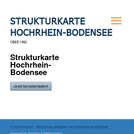
STRUKTURKARTE
HOCHRHEIN-BODENSEE
ÜBER UNS
Strukturkarte
Hochrhein-
Bodensee
Jetzt herunterladen!
© COPYRIGHT - REGIONALVERBAND HOCHRHEIN-BODENSEE
-
powered by Perform
& Webonomics