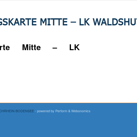
SKARTE MITTE – LK WALDSHU
karte Mitte – LK
OCHRHEIN-BODENSEE
- powered by Perform
& Webonomics