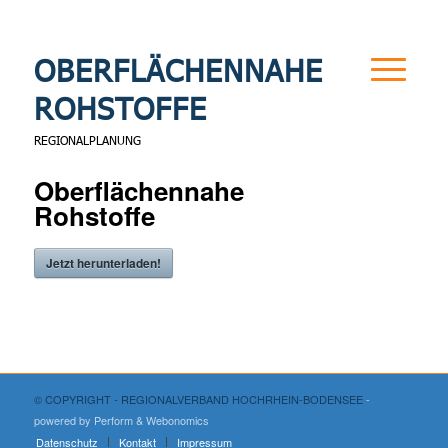
OBERFLÄCHENNAHE
ROHSTOFFE
REGIONALPLANUNG
Oberflächennahe
Rohstoffe
Jetzt herunterladen!
© COPYRIGHT - REGIONALVERBAND HOCHRHEIN-BODENSEE
-
powered by Perform
& Webonomics
Datenschutz
Kontakt
Impressum