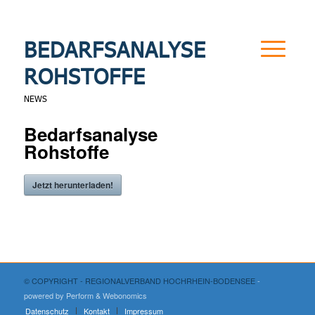
BEDARFSANALYSE
ROHSTOFFE
NEWS
Bedarfsanalyse
Rohstoffe
Jetzt herunterladen!
© COPYRIGHT - REGIONALVERBAND HOCHRHEIN-BODENSEE
-
powered by Perform
& Webonomics
Datenschutz
Kontakt
Impressum