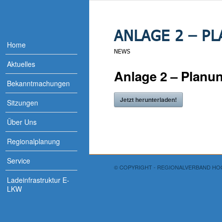
ANLAGE 2 – P
Home
NEWS
Aktuelles
Anlage 2 – Planu
Bekanntmachungen
Jetzt herunterladen!
Sitzungen
Über Uns
Regionalplanung
Service
© COPYRIGHT - REGIONALVERBAND H
Ladeinfrastruktur E-
LKW