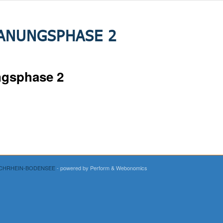
LANUNGSPHASE 2
ngsphase 2
OCHRHEIN-BODENSEE
- powered by Perform
& Webonomics