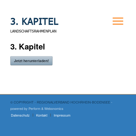
3. KAPITEL
LANDSCHAFTSRAHMENPLAN
3. Kapitel
Jetzt herunterladen!
© COPYRIGHT - REGIONALVERBAND HOCHRHEIN-BODENSEE
-
powered by Perform
& Webonomics
Datenschutz
Kontakt
Impressum