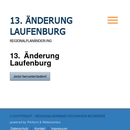
13. ÄNDERUNG
LAUFENBURG
REGIONALPLANÄNDERUNG
13. Änderung
Laufenburg
Jetzt herunterladen!
© COPYRIGHT - REGIONALVERBAND HOCHRHEIN-BODENSEE
-
powered by Perform
& Webonomics
Datenschutz
Kontakt
Impressum