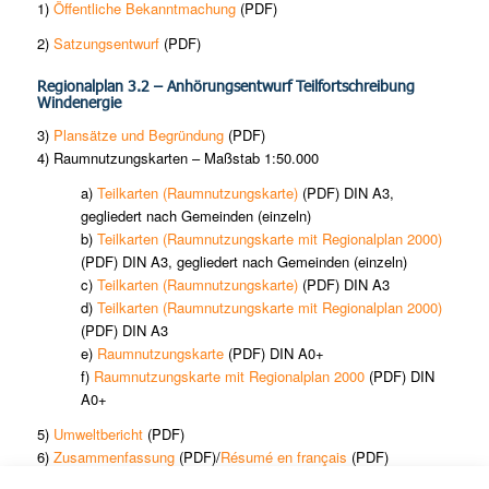
1)
Öffentliche Bekanntmachung
(PDF)
2)
Satzungsentwurf
(PDF)
Regionalplan 3.2 – Anhörungsentwurf Teilfortschreibung
Windenergie
3)
Plansätze und Begründung
(PDF)
4) Raumnutzungskarten – Maßstab 1:50.000
a)
Teilkarten (Raumnutzungskarte)
(PDF) DIN A3,
gegliedert nach Gemeinden (einzeln)
b)
Teilkarten (Raumnutzungskarte mit Regionalplan 2000)
(PDF) DIN A3, gegliedert nach Gemeinden (einzeln)
c)
Teilkarten (Raumnutzungskarte)
(PDF) DIN A3
d)
Teilkarten (Raumnutzungskarte mit Regionalplan 2000)
(PDF) DIN A3
e)
Raumnutzungskarte
(PDF) DIN A0+
f)
Raumnutzungskarte mit Regionalplan 2000
(PDF) DIN
A0+
5)
Umweltbericht
(PDF)
6)
Zusammenfassung
(PDF)/
Résumé en français
(PDF)
7)
Geodaten
(Shape-Format)